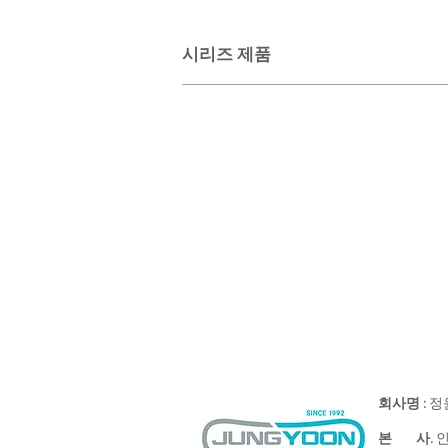
시리즈 제품
VR-3002
VR-30
휴
비
지
누
걸
대
이
회사명 :
정
본 사.
인