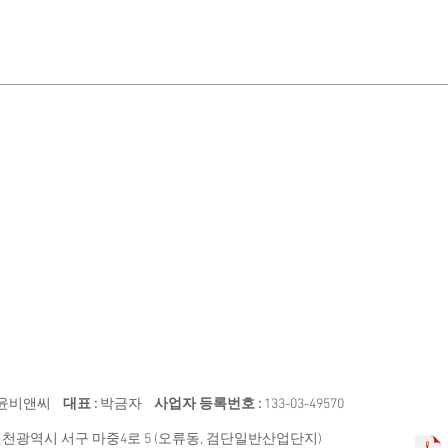
03
VR-3004
VR-3005
컵
옷
대
걸
이
윤비앤씨
대표 :
박금자
사업자 등록번호 :
133-03-49570
천광역시 서구 마중4로 5 (오류동, 검단일반산업단지)