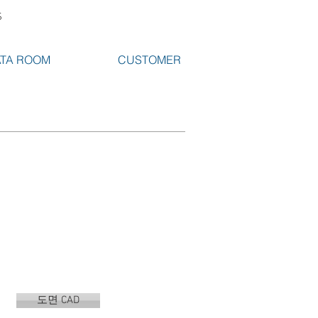
S
TA ROOM
CUSTOMER
도면 CAD