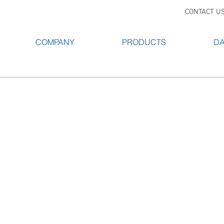
CONTACT U
COMPANY
PRODUCTS
DA
S
VR-3503S
VR-7003
비
비
누
누
대
대
CB
VR-6503 GB
VR-1903
멀
비
티
누