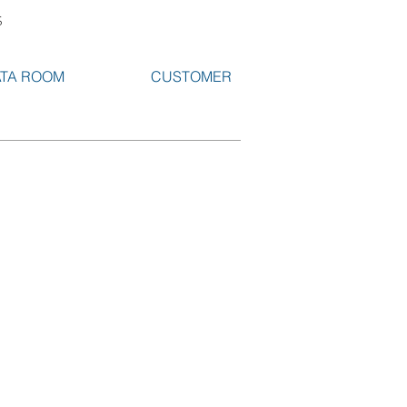
S
TA ROOM
CUSTOMER
VR-7003 S
비
누
대
VR-1903 B
비
누