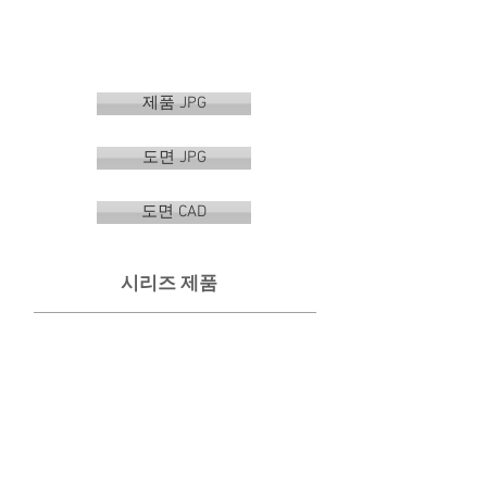
제품 JPG
도면 JPG
도면 CAD
시리즈 제품
VR-3100 G
VR-3102 G
수
선
건
반
걸
형
이
휴
지
걸