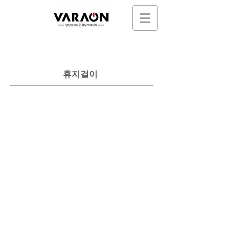
휴지걸이
VR-1102
VR-1102S
선
선
반
반
형
형
휴
휴
지
지
걸
걸
이
이