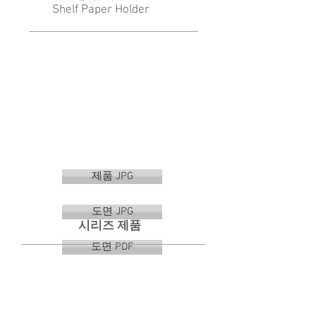
Shelf Paper Holder
제품 JPG
도면 JPG
시리즈 제품
도면 PDF
VR-1101
VR-1102
가
선
변
반
형
형