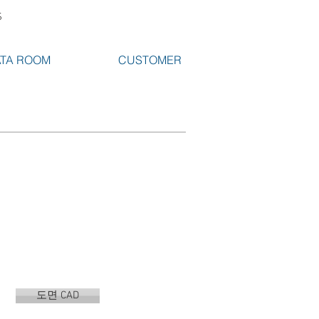
S
TA ROOM
CUSTOMER
도면 CAD