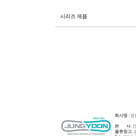
시리즈 제품
VR-2501
VR-2503
수
비
건
누
걸
대
이
회사명 :
정
본 사.
인
물류창고.