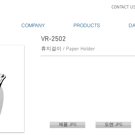
CONTACT U
COMPANY
PRODUCTS
DA
VR-2502
휴지걸이 / Paper Holder
제품 JPG
도면 JPG