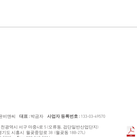
VR-2504
VR-2505
VR-25
컵
옷
수
대
걸
건
이
선
반
윤비앤씨
대표 :
박금자
사업자 등록번호 :
133-03-49570
천광역시 서구 마중4로 5 (오류동, 검단일반산업단지)
경기도 시흥시 월곶중앙로 38 (월곶동 18B-27L)