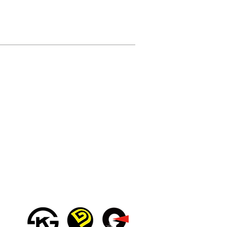
06
VR-2507
변
기
솔