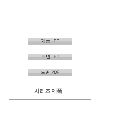
제품 JPG
도면 JPG
도면 PDF
시리즈 제품
VR-3501S
VR-3502S
수
선
건
반
걸
형
이
휴
지