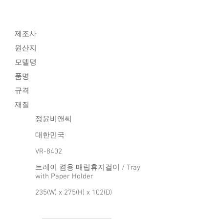
제조사
​원산지
모델명
품명
규격
재질
정윤비앤씨
대한민국
VR-8402
트레이 켬용 매립휴지걸이 / Tray
with Paper Holder
235(W) x 275(H) x 102(D)