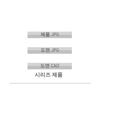
제품 JPG
도면 JPG
도면 CAD
시리즈 제품
VR-1501
VR-1502
수
선
건
반
걸
형
이
휴
지
걸
이