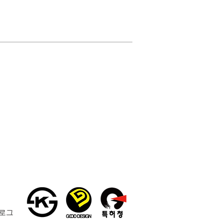
105
VR-6106
잡
지
꽂
이
겸
용
선
반
휴
지
걸
이
로그