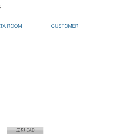
S
TA ROOM
CUSTOMER
도면 CAD