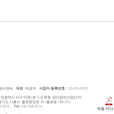
VR-6103
VR-6104
VR-6
비
컵
옷
누
대
걸
대
이
윤비앤씨
대표 :
박금자
사업자 등록번호 :
133-03-49570
천광역시 서구 마중4로 5 (오류동, 검단일반산업단지)
경기도 시흥시 월곶중앙로 38 (월곶동 18B-27L)
68-5215
Fax :
032-568-5216
제품 카다