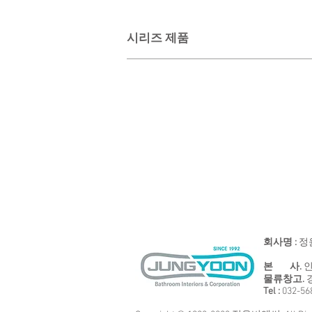
시리즈 제품
BS-6101
VR-6102
수
선
건
반
걸
휴
이
지
걸
이
회사명 :
정
본 사.
인
물류창고.
Tel :
032-5