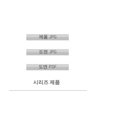
제품 JPG
도면 JPG
도면 PDF
시리즈 제품
VR-6501 CB
VR-6502 CB
수
선
건
반
걸
형
이
휴
지
걸